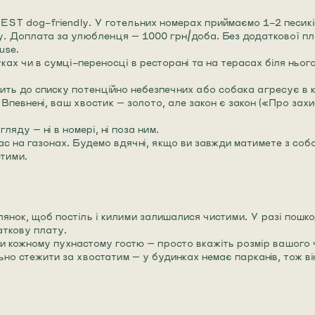
EST dog-friendly. У готельних номерах приймаємо 1-2 песиків
ру. Доплата за улюбленця — 1000 грн/доба. Без додаткової пл
use.
ках чи в сумці-переносці в ресторані та на терасах біля нього, 
ть до списку потенційно небезпечних або собака агресує в к
Впевнені, ваш хвостик — золото, але закон є закон («Про захи
яду — ні в номері, ні поза ним.
с на газонах. Будемо вдячні, якщо ви завжди матимете з собою 
тими.
лянок, щоб постіль і килими залишалися чистими. У разі пошк
аткову плату.
ки кожному пухнастому гостю — просто вкажіть розмір вашого 
но стежити за хвостатим — у будинках немає парканів, тож він