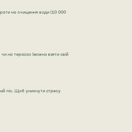
трати на очищення води (10 000
чи на терасах (можна взяти свій
кий ліс. Щоб уникнути стресу