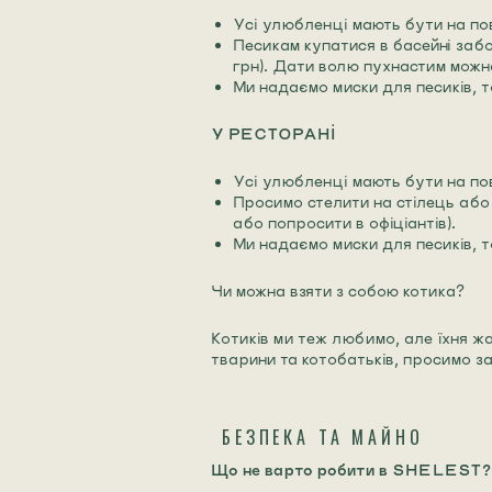
Усі улюбленці мають бути на пов
Песикам купатися в басейні заб
грн). Дати волю пухнастим можна
Ми надаємо миски для песиків, т
У РЕСТОРАНІ
Усі улюбленці мають бути на пов
Просимо стелити на стілець або
або попросити в офіціантів).
Ми надаємо миски для песиків, т
Чи можна взяти з собою котика?
Котиків ми теж любимо, але їхня ж
тварини та котобатьків, просимо 
БЕЗПЕКА ТА МАЙНО
Що не варто робити в SHELEST?