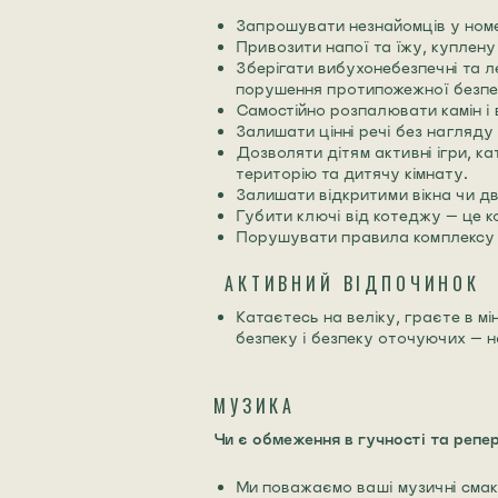
Запрошувати незнайомців у номер 
Привозити напої та їжу, куплену 
Зберігати вибухонебезпечні та л
порушення протипожежної безпек
Самостійно розпалювати камін і 
Залишати цінні речі без нагляду
Дозволяти дітям активні ігри, к
територію та дитячу кімнату.
Залишати відкритими вікна чи дв
Губити ключі від котеджу — це 
Порушувати правила комплексу 
АКТИВНИЙ ВІДПОЧИНОК
Катаєтесь на веліку, граєте в м
безпеку і безпеку оточуючих — н
МУЗИКА
Чи є обмеження в гучності та репе
Ми поважаємо ваші музичні смаки