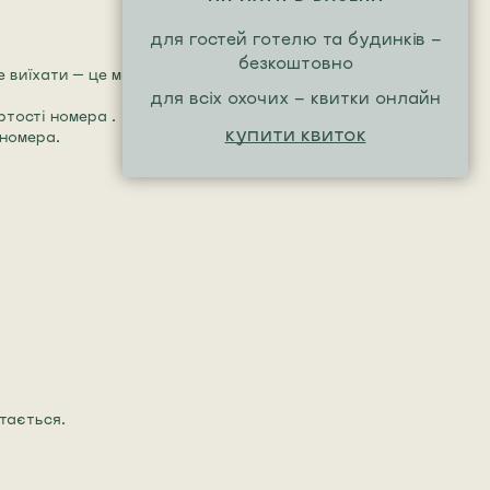
для гостей готелю та будинків -
безкоштовно
ше виїхати — це можливо за умови
для всіх охочих - квитки онлайн
ртості номера .
купити квиток
 номера.
ртається.