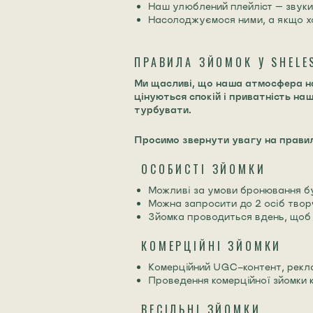
Наш улюблений плейліст — звуки
Насолоджуємося ними, а якщо хо
ПРАВИЛА ЗЙОМОК У SHELE
Ми щасливі, що наша атмосфера на
цінуються спокій і приватність наш
турбувати.
Просимо звернути увагу на правил
ОСОБИСТІ ЗЙОМКИ
Можливі за умови бронювання б
Можна запросити до 2 осіб творч
Зйомка проводиться вдень, щоб 
КОМЕРЦІЙНІ ЗЙОМКИ
Комерційний UGC-контент, рекла
Проведення комерційної зйомки ко
ВЕСІЛЬНІ ЗЙОМКИ