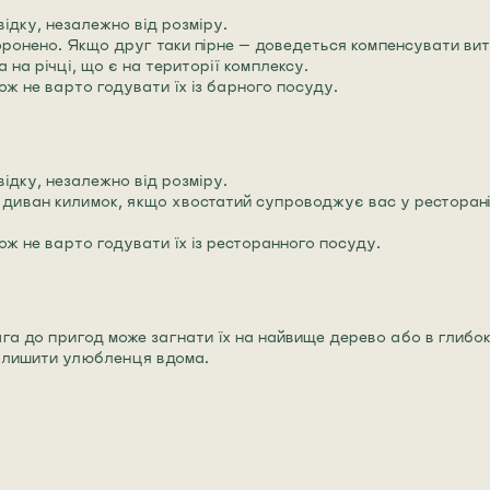
ідку, незалежно від розміру.
оронено. Якщо друг таки пірне — доведеться компенсувати ви
 на річці, що є на території комплексу.
ож не варто годувати їх із барного посуду.
ідку, незалежно від розміру.
 диван килимок, якщо хвостатий супроводжує вас у ресторані 
ож не варто годувати їх із ресторанного посуду.
ага до пригод може загнати їх на найвище дерево або в глибо
залишити улюбленця вдома.