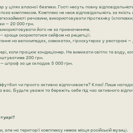
у цілях власної безпеки. Гості несуть повну відповідальність 
поза комплексом. Комплекс не несе відповідальність за якість 
егкозаймисті речовини, використовувати піротехніку (хлопавки
и — 20 000 грн.
використовувати його не за призначенням.
 — краще скористатися сейфом на рецепції.
атання на велосипедах, самокатах, гіроскутерах у ресторані 
ері, коли працює кондиціонер. Не вимикати світло та воду, к
коштуватиме 200 грн.
— штраф за це складає 5 000 грн.
ініфутбол чи просто активно відпочиваєте? Клас! Лише нагада
а вас. Будьте уважні та бережіть себе під час активного відпо
ртуарі?
, але на території комплексу немає місця російській музиці.