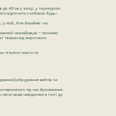
 до 40 см у холці, у таунхаусах
ати відпочити з собакою будь-
у пабі, біля басейнів і на
омпанії незнайомців — просимо
ст тварин від жорстокого
гігієнічні пакети та
одження/забруднення меблів чи
чотирилапого під час бронювання.
 легко може навідатися в гості до