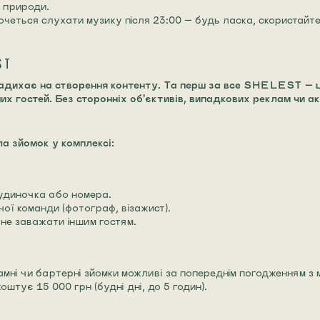
 природи.
четься слухати музику після 23:00 — будь ласка, скористайт
ST
дихає на створення контенту. Та перш за все SHELEST — це
их гостей. Без сторонніх об'єктивів, випадкових реклам чи ак
а зйомок у комплексі:
удиночка або номера.
ої команди (фотограф, візажист).
не заважати іншим гостям.
мні чи бартерні зйомки можливі за попереднім погодженням з 
штує 15 000 грн (будні дні, до 5 годин).