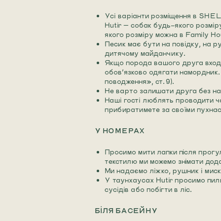
Усі варіанти розміщення в SHEL
Hutir — собак будь-якого розмі
якого розміру можна в Family Ho
Песик має бути на повідку, на ру
дитячому майданчику.
Якщо порода вашого друга входи
обов’язково одягати намордник. 
поводження», ст. 9).
Не варто залишати друга без нагл
Наші гості люблять проводити ча
прибиратимете за своїми пухнас
У НОМЕРАХ
Просимо мити лапки після прогу
текстилю ми можемо знімати дод
Ми надаємо ліжко, рушник і мис
У таунхаусах Hutir просимо пиль
сусідів або побігти в ліс.
БІЛЯ БАСЕЙНУ