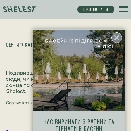
БРОНЮВАТИ
СЕРТИФІКАТ
Подивившись на фото, одразу хочеться
сюди, чи не так? Басейн посеред природи,
сонце та спокій — це відпочинок у стилі
Shelest.
Сертифікат діє 6 місяців з моменту оплати.
ЧАС ВИРИНАТИ З РУТИНИ ТА
ПІРНАТИ В БАСЕЙН