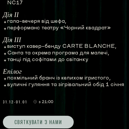
NC17
Дія ІІ
гала-вечеря від шефа,
перформанс театру «Чорний квадрат»
Дія ІІІ
виступ кавер-бенду CARTE BLANCHE,
Санта та окрема програма для малечі,
танці під софітами до світанку
Епілог
похмільний бранч із келихом ігристого,
вуличні гуляння та зігрівальний обід 1 січня
з 21:00
31.12-01.01
СВЯТКУВАТИ З НАМИ