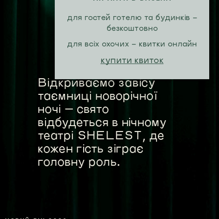
для гостей готелю та будинків -
безкоштовно
для всіх охочих - квитки онлайн
купити квиток
Відкриваємо завісу
таємниці новорічної
ночі — свято
відбудеться в нічному
театрі SHELEST, де
кожен гість зіграє
головну роль.