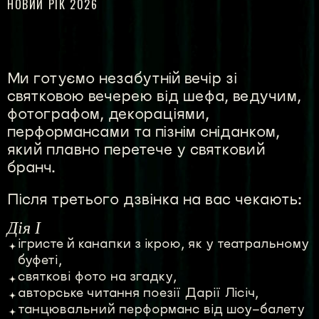
НОВИЙ РІК 2026
Ми готуємо незабутній вечір зі
святковою вечерею від шефа, ведучим,
фотографом, декораціями,
перформансами та пізнім сніданком,
який плавно перетече у святковий
бранч.
Після третього дзвінка на вас чекають:
Дія І
ігристе й канапки з ікрою, як у театральному
буфеті,
святкові фото на згадку,
авторське читання поезії Дарії Лісіч,
танцювальний перформанс від шоу-балету