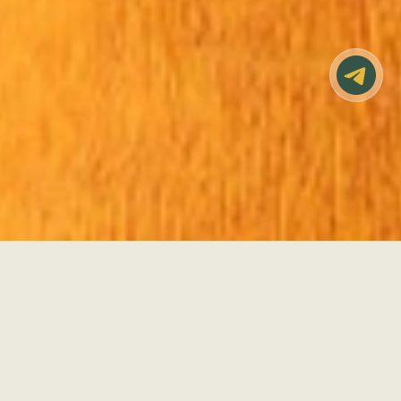
7500
SUPERIOR POOL
from
₴/night
VIEW ROOM WITH
WINDOWSILL
1 bed 180х200 DBL/TWIN
2 guests
1 bath
19 м2