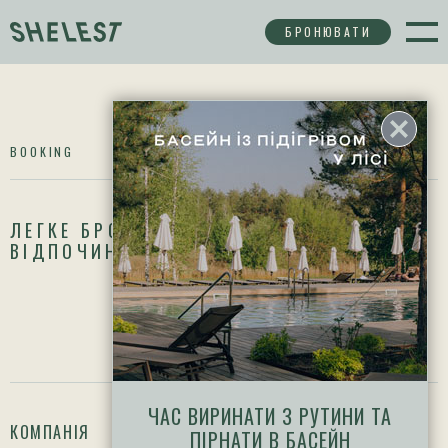
БРОНЮВАТИ
BOOKING
ЛЕГКЕ БРОНЮВАННЯ ВАШОГО
ВІДПОЧИНКУ
ЧАС ВИРИНАТИ З РУТИНИ ТА
КОМПАНІЯ
ПІДТРИМКА
ПІРНАТИ В БАСЕЙН