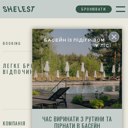
БРОНЮВАТИ
BOOKING
ЛЕГКЕ БРОНЮВАННЯ ВАШОГО
ВІДПОЧИНКУ
ЧАС ВИРИНАТИ З РУТИНИ ТА
КОМПАНІЯ
ПІДТРИМКА
ПІРНАТИ В БАСЕЙН